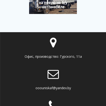
на новую на б/у
автомобиле
Офис, производство: Гурского, 11а
ooouniskaf@yandex.by