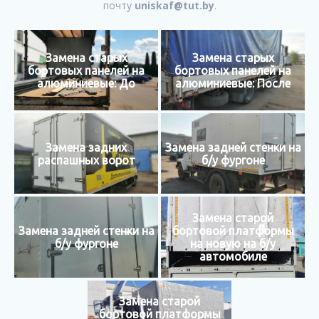
почту
uniskaf@tut.by
.
Замена старых
Замена старых
бортовых панелей на
бортовых панелей на
алюминиевые: До
алюминиевые: После
Замена задних
Замена задней стенки на
распашных ворот
б/у фургоне
Замена старой
Замена задней стенки на
бортовой платформы
б/у фургоне
на новую на б/у
автомобиле
Замена старой
бортовой платформы