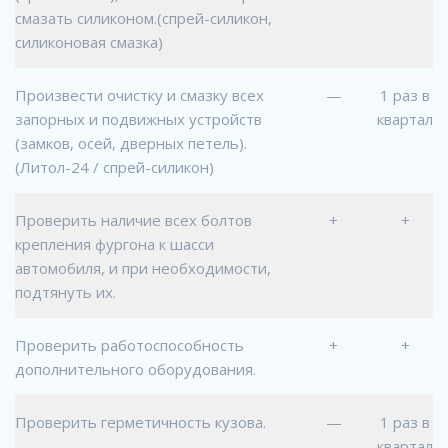
смазать силиконом.(спрей-силикон,
силиконовая смазка)
Произвести очистку и смазку всех
—
1 раз в
запорных и подвижных устройств
квартал
(замков, осей, дверных петель).
(Литол-24 / спрей-силикон)
Проверить наличие всех болтов
+
+
крепления фургона к шасси
автомобиля, и при необходимости,
подтянуть их.
Проверить работоспособность
+
+
дополнительного оборудования.
Проверить герметичность кузова.
—
1 раз в
квартал