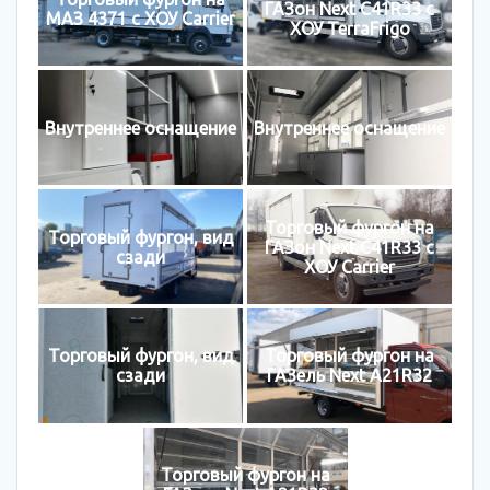
ГАЗон Next C41R33 с
МАЗ 4371 с ХОУ Carrier
ХОУ TerraFrigo
Внутреннее оснащение
Внутреннее оснащение
Торговый фургон на
Торговый фургон, вид
ГАЗон Next C41R33 с
сзади
ХОУ Carrier
Торговый фургон, вид
Торговый фургон на
сзади
ГАЗель Next A21R32
Торговый фургон на