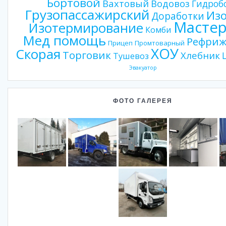
Бортовой
Вахтовый
Водовоз
Гидроб
Грузопассажирский
Из
Доработки
Мастер
Изотермирование
Комби
Мед помощь
Рефриж
Прицеп
Промтоварный
ХОУ
Скорая
Торговик
Хлебник
Тушевоз
Эвакуатор
ФОТО ГАЛЕРЕЯ