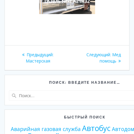
ГАЗель Next A21R32
Навигация
Предыдущий:
Предыдущая
Следующий:
Следующа
Мед
по
Мастерская
запись:
помощь
запись:
записям
ПОИСК: ВВЕДИТЕ НАЗВАНИЕ…
Найти:
БЫСТРЫЙ ПОИСК
Автобус
Аварийная газовая служба
Автодо