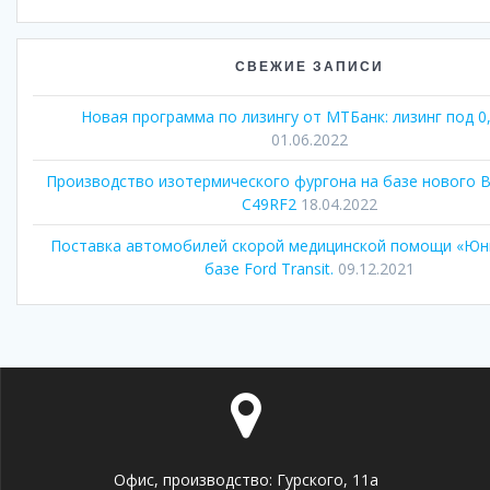
СВЕЖИЕ ЗАПИСИ
Новая программа по лизингу от МТБанк: лизинг под 0
01.06.2022
Производство изотермического фургона на базе нового В
C49RF2
18.04.2022
Поставка автомобилей скорой медицинской помощи «Юн
базе Ford Transit.
09.12.2021
Офис, производство: Гурского, 11а